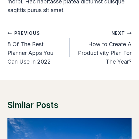
morbi. Hac habitasse platea dictumst quisque
sagittis purus sit amet.
Post
PREVIOUS
NEXT
Navigation
8 Of The Best
How to Create A
Planner Apps You
Productivity Plan For
Can Use In 2022
The Year?
Similar Posts